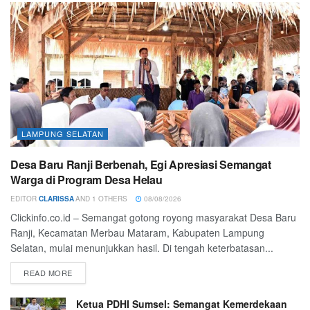
LAMPUNG SELATAN
Desa Baru Ranji Berbenah, Egi Apresiasi Semangat
Warga di Program Desa Helau
EDITOR
CLARISSA
AND
1 OTHERS
08/08/2026
Clickinfo.co.id – Semangat gotong royong masyarakat Desa Baru
Ranji, Kecamatan Merbau Mataram, Kabupaten Lampung
Selatan, mulai menunjukkan hasil. Di tengah keterbatasan...
READ MORE
Ketua PDHI Sumsel: Semangat Kemerdekaan