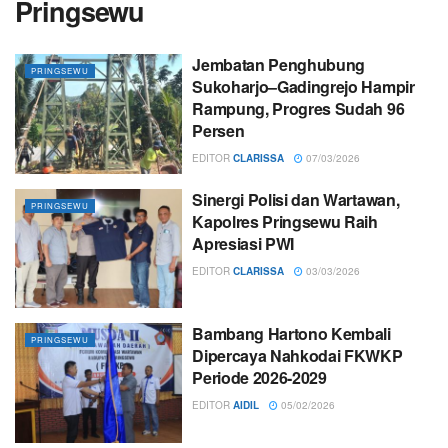
Pringsewu
Jembatan Penghubung
PRINGSEWU
Sukoharjo–Gadingrejo Hampir
Rampung, Progres Sudah 96
Persen
EDITOR
CLARISSA
07/03/2026
Sinergi Polisi dan Wartawan,
PRINGSEWU
Kapolres Pringsewu Raih
Apresiasi PWI
EDITOR
CLARISSA
03/03/2026
Bambang Hartono Kembali
PRINGSEWU
Dipercaya Nahkodai FKWKP
Periode 2026-2029
EDITOR
AIDIL
05/02/2026