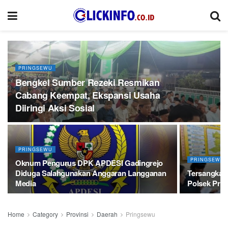
PRINGSEWU
Bengkel Sumber Rezeki Resmikan
Cabang Keempat, Ekspansi Usaha
Diiringi Aksi Sosial
PRINGSEWU
PRINGSEWU
Oknum Pengurus DPK APDESI Gadingrejo
Diduga Salahgunakan Anggaran Langganan
Tersangka 
Media
Polsek Prin
Home
Category
Provinsi
Daerah
Pringsewu