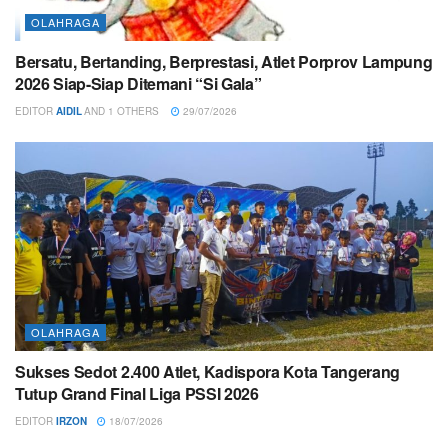
OLAHRAGA
Bersatu, Bertanding, Berprestasi, Atlet Porprov Lampung
2026 Siap-Siap Ditemani “Si Gala”
EDITOR
AIDIL
AND
1 OTHERS
29/07/2026
OLAHRAGA
Sukses Sedot 2.400 Atlet, Kadispora Kota Tangerang
Tutup Grand Final Liga PSSI 2026
EDITOR
IRZON
18/07/2026