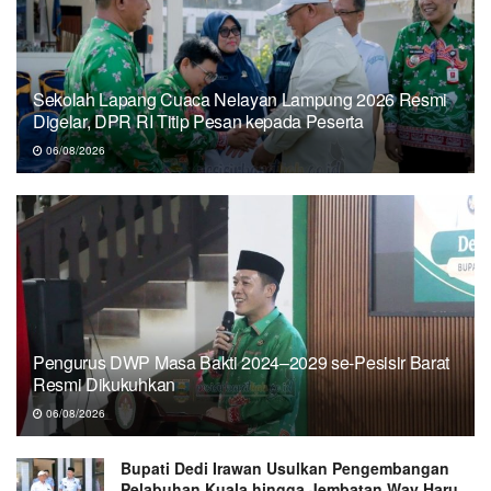
Sekolah Lapang Cuaca Nelayan Lampung 2026 Resmi
Digelar, DPR RI Titip Pesan kepada Peserta
06/08/2026
Pengurus DWP Masa Bakti 2024–2029 se-Pesisir Barat
Resmi Dikukuhkan
06/08/2026
Bupati Dedi Irawan Usulkan Pengembangan
Pelabuhan Kuala hingga Jembatan Way Haru