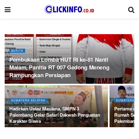
BERITA
Pembukaan Lomba HUT RI ke-81 Nanti
Malam, Panitia RT 007 Gedong Meneng
Rampungkan Persiapan
SUMATERA SELATAN
SUMATERA S
Hadirkan Ustaz Maulana, SMPN 3
Pertama di
Palembang Gelar Safari Dakwah Penguatan
Rumah Seha
Karakter Siswa
Palembang