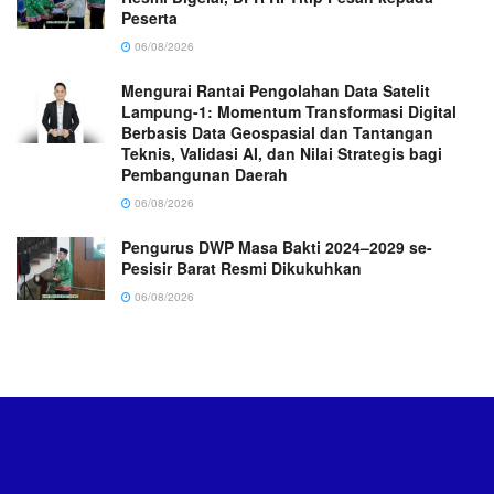
Peserta
06/08/2026
Mengurai Rantai Pengolahan Data Satelit
Lampung-1: Momentum Transformasi Digital
Berbasis Data Geospasial dan Tantangan
Teknis, Validasi AI, dan Nilai Strategis bagi
Pembangunan Daerah
06/08/2026
Pengurus DWP Masa Bakti 2024–2029 se-
Pesisir Barat Resmi Dikukuhkan
06/08/2026