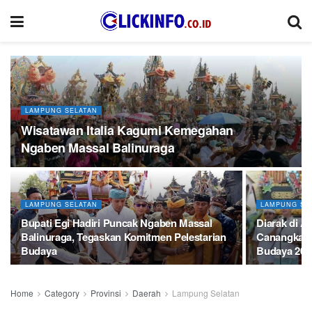
LAMPUNG SELATAN
Wisatawan Italia Kagumi Kemegahan
Ngaben Massal Balinuraga
LAMPUNG SELATAN
LAMPUNG SE
Bupati Egi Hadiri Puncak Ngaben Massal
Diarak di A
Balinuraga, Tegaskan Komitmen Pelestarian
Canangkan 
Budaya
Budaya 202
Home
Category
Provinsi
Daerah
Lampung Selatan