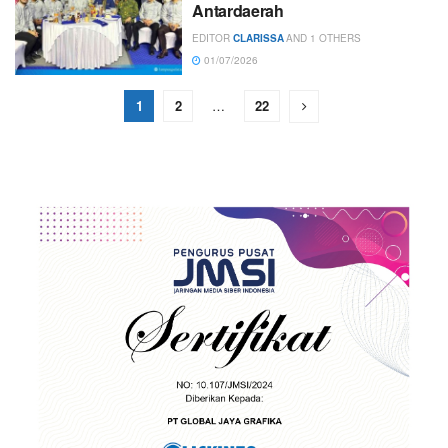
Antardaerah
EDITOR
CLARISSA
AND
1 OTHERS
01/07/2026
1
2
…
22