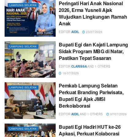
Peringati Hari Anak Nasional
LAMPUNG SELATAN
2026, Erma Yusneli Ajak
Wujudkan Lingkungan Ramah
Anak
EDITOR
AIDIL
23/07/2026
Bupati Egi dan Kajati Lampung
LAMPUNG SELATAN
Sidak Program MBG di Natar,
Pastikan Tepat Sasaran
EDITOR
CLARISSA
AND
1 OTHERS
16/07/2026
Pemkab Lampung Selatan
LAMPUNG SELATAN
Perkuat Branding Pariwisata,
Bupati Egi Ajak JMSI
Berkolaborasi
EDITOR
AIDIL
AND
1 OTHERS
07/07/2026
Bupati Egi Hadiri HUT ke-26
LAMPUNG SELATAN
Apkasi, Perkuat Kolaborasi