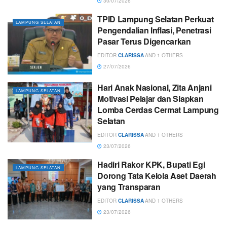
30/07/2026
TPID Lampung Selatan Perkuat
LAMPUNG SELATAN
Pengendalian Inflasi, Penetrasi
Pasar Terus Digencarkan
EDITOR
CLARISSA
AND
1 OTHERS
27/07/2026
Hari Anak Nasional, Zita Anjani
LAMPUNG SELATAN
Motivasi Pelajar dan Siapkan
Lomba Cerdas Cermat Lampung
Selatan
EDITOR
CLARISSA
AND
1 OTHERS
23/07/2026
Hadiri Rakor KPK, Bupati Egi
LAMPUNG SELATAN
Dorong Tata Kelola Aset Daerah
yang Transparan
EDITOR
CLARISSA
AND
1 OTHERS
23/07/2026