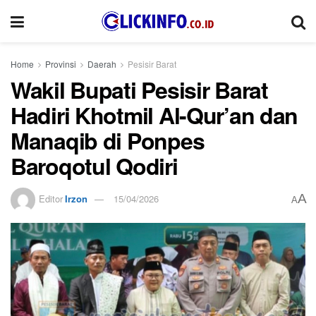
Home
Provinsi
Daerah
Pesisir Barat
Wakil Bupati Pesisir Barat
Hadiri Khotmil Al-Qur’an dan
Manaqib di Ponpes
Baroqotul Qodiri
A
Editor
Irzon
15/04/2026
A