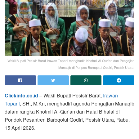
Wakil Bupati Pesisir Barat Irawan Topani menghadiri Khotmil Al-Qur’an dan Pengajian
Manaqib di Ponpes Baroqotul Qodiri, Pesisir Utara.
Clickinfo.co.id
– Wakil Bupati Pesisir Barat,
Irawan
Topani
, SH., M.Kn, menghadiri agenda Pengajian Manaqib
dalam rangka Khotmil Al-Qur’an dan Halal Bihalal di
Pondok Pesantren Baroqotul Qodiri, Pesisir Utara, Rabu,
15 April 2026.