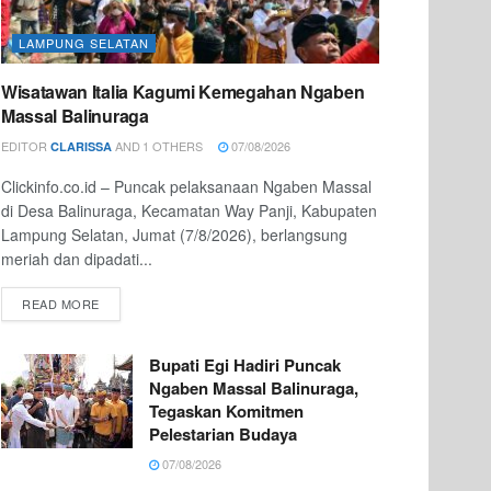
LAMPUNG SELATAN
Wisatawan Italia Kagumi Kemegahan Ngaben
Massal Balinuraga
EDITOR
AND
1 OTHERS
07/08/2026
CLARISSA
Clickinfo.co.id – Puncak pelaksanaan Ngaben Massal
di Desa Balinuraga, Kecamatan Way Panji, Kabupaten
Lampung Selatan, Jumat (7/8/2026), berlangsung
meriah dan dipadati...
READ MORE
Bupati Egi Hadiri Puncak
Ngaben Massal Balinuraga,
Tegaskan Komitmen
Pelestarian Budaya
07/08/2026