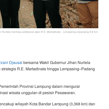
Nurlela meninjau pelebaran jalan R.E. Martadinata - Lempasing sepanjang 5,8 km.
zani Djausal
bersama Wakil Gubernur Jihan Nurlela
n strategis R.E. Martadinata hingga Lempasing–Padang
et Pemerintah Provinsi Lampung dalam mengurai
inasi wisata unggulan di pesisir Pesawaran.
 mencakup wilayah Kota Bandar Lampung (3,368 km) dan