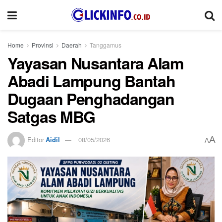
Home
Provinsi
Daerah
Tanggamus
Yayasan Nusantara Alam
Abadi Lampung Bantah
Dugaan Penghadangan
Satgas MBG
A
Editor
Aidil
08/05/2026
A