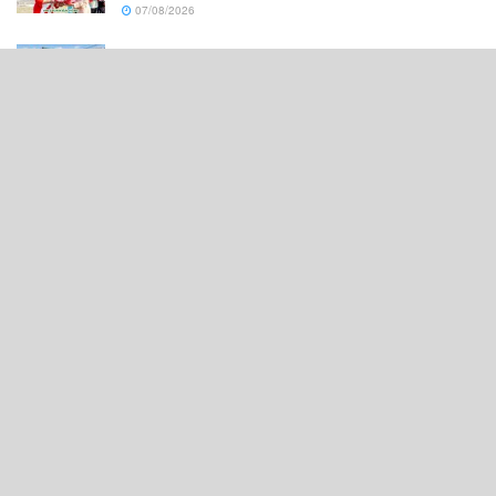
07/08/2026
Jalan RA Basyid Segera Diperbaiki, Pemkab
Lamsel Gelontorkan Anggaran Rp1,13 Miliar
07/08/2026
Lampung, Indonesia
Telepon : 081225227939