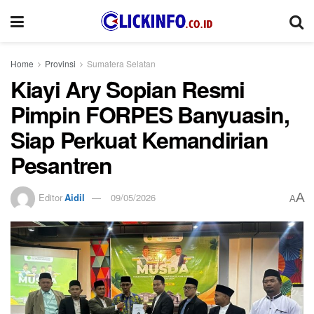
Home
Provinsi
Sumatera Selatan
Kiayi Ary Sopian Resmi
Pimpin FORPES Banyuasin,
Siap Perkuat Kemandirian
Pesantren
A
Editor
Aidil
09/05/2026
A