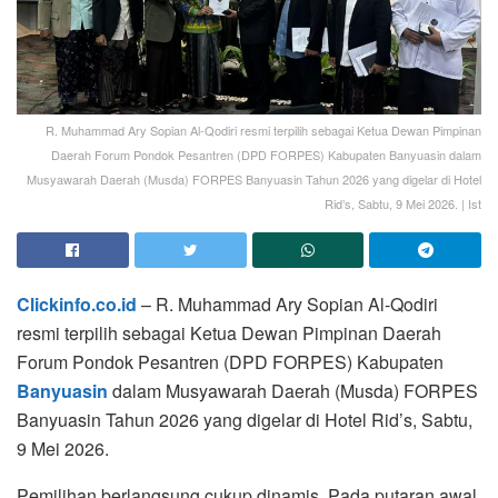
R. Muhammad Ary Sopian Al-Qodiri resmi terpilih sebagai Ketua Dewan Pimpinan
Daerah Forum Pondok Pesantren (DPD FORPES) Kabupaten Banyuasin dalam
Musyawarah Daerah (Musda) FORPES Banyuasin Tahun 2026 yang digelar di Hotel
Rid’s, Sabtu, 9 Mei 2026. | Ist
Clickinfo.co.id
– R. Muhammad Ary Sopian Al-Qodiri
resmi terpilih sebagai Ketua Dewan Pimpinan Daerah
Forum Pondok Pesantren (DPD FORPES) Kabupaten
Banyuasin
dalam Musyawarah Daerah (Musda) FORPES
Banyuasin Tahun 2026 yang digelar di Hotel Rid’s, Sabtu,
9 Mei 2026.
Pemilihan berlangsung cukup dinamis. Pada putaran awal,