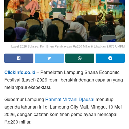
Lasef 2026 Sukses: Komitmen Pembiayaan Rp230 Miliar & Libatkan 9.873 UMKM
Clickinfo.co.id
– Perhelatan Lampung Sharia Economic
Festival (Lasef) 2026 resmi berakhir dengan capaian yang
melampaui ekspektasi.
Gubernur Lampung
Rahmat Mirzani Djausal
menutup
agenda tahunan ini di Lampung City Mall, Minggu, 10 Mei
2026, dengan catatan komitmen pembiayaan mencapai
Rp230 miliar.