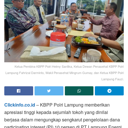
Ketua Pembina KBPP Polri Helmy Santika, Ketua Dewan Penasehat KBPP Polri
Lampung Fahrizal Darminto, Wakil Penasehat Mingrum Gumay, dan Ketua KBPP Polri
Lampung Fauzi.
Clickinfo.co.id
– KBPP Polri Lampung memberikan
apresiasi tinggi kepada sejumlah tokoh yang dinilai
berjasa dalam mengungkap sengkarut pengelolaan dana
participating interest (PI) 10 persen di PT Lampung Energi