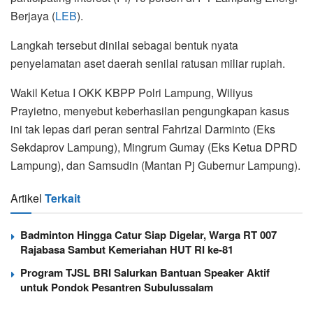
Berjaya (
LEB
).
Langkah tersebut dinilai sebagai bentuk nyata
penyelamatan aset daerah senilai ratusan miliar rupiah.
Wakil Ketua I OKK KBPP Polri Lampung, Wiliyus
Prayietno, menyebut keberhasilan pengungkapan kasus
ini tak lepas dari peran sentral Fahrizal Darminto (Eks
Sekdaprov Lampung), Mingrum Gumay (Eks Ketua DPRD
Lampung), dan Samsudin (Mantan Pj Gubernur Lampung).
Artikel
Terkait
Badminton Hingga Catur Siap Digelar, Warga RT 007
Rajabasa Sambut Kemeriahan HUT RI ke-81
Program TJSL BRI Salurkan Bantuan Speaker Aktif
untuk Pondok Pesantren Subulussalam