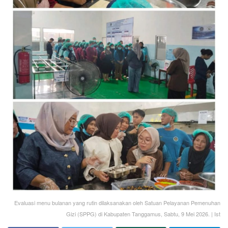
Evaluasi menu bulanan yang rutin dilaksanakan oleh Satuan Pelayanan Pemenuhan
Gizi (SPPG) di Kabupaten Tanggamus, Sabtu, 9 Mei 2026. | Ist