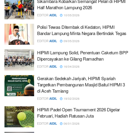
Sikambara Kobarkan Semangat Pelari di HIPMI
Half Marathon Lampung 2026
EDITOR
AIDIL
10/05/2026
Polisi Tewas Ditembak di Kedaton, HIPMI
Bandar Lampung Minta Negara Bertindak Tegas
EDITOR
AIDIL
09/05/2026
HIPMI Lampung Solid, Penentuan Caketum BPP
Dipercayakan ke Gilang Ramadhan
EDITOR
AIDIL
16/04/2026
Gerakan Sedekah Jariyah, HIPMI Syariah
Targetkan Pembangunan Masjid Baitul HIPMI 3
di Aceh Tamiang
EDITOR
AIDIL
19/02/2026
HIPMI Padel Open Tournament 2026 Digelar
Februari, Hadiah Ratusan Juta
EDITOR
AIDIL
06/01/2026