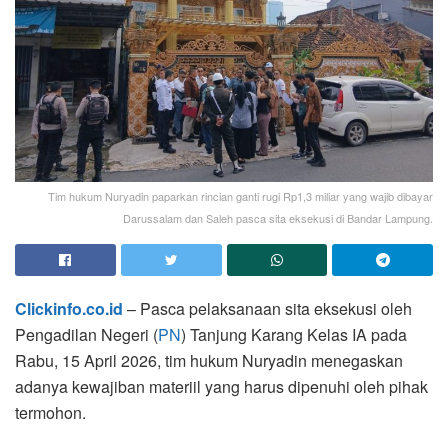
Tim hukum Nuryadin paparkan rincian ganti rugi Rp1,3 miliar yang wajib dibayar
Darussalam dan Saleh pasca sita eksekusi di Bandar Lampung.
Clickinfo.co.id
– Pasca pelaksanaan sita eksekusi oleh
Pengadilan Negeri (
PN
) Tanjung Karang Kelas IA pada
Rabu, 15 April 2026, tim hukum Nuryadin menegaskan
adanya kewajiban materiil yang harus dipenuhi oleh pihak
termohon.