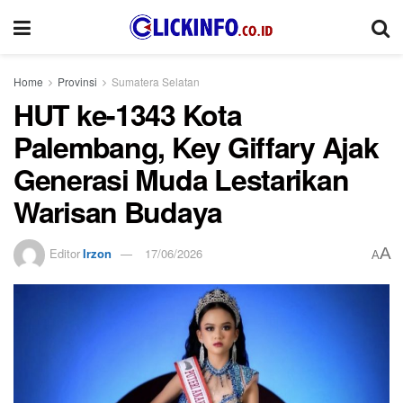
Home
Provinsi
Sumatera Selatan
HUT ke-1343 Kota
Palembang, Key Giffary Ajak
Generasi Muda Lestarikan
Warisan Budaya
A
Editor
Irzon
17/06/2026
A