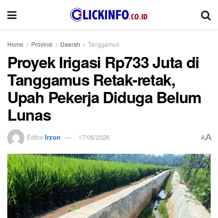
Home
Provinsi
Daerah
Tanggamus
Proyek Irigasi Rp733 Juta di
Tanggamus Retak-retak,
Upah Pekerja Diduga Belum
Lunas
A
Editor
Irzon
17/06/2026
A