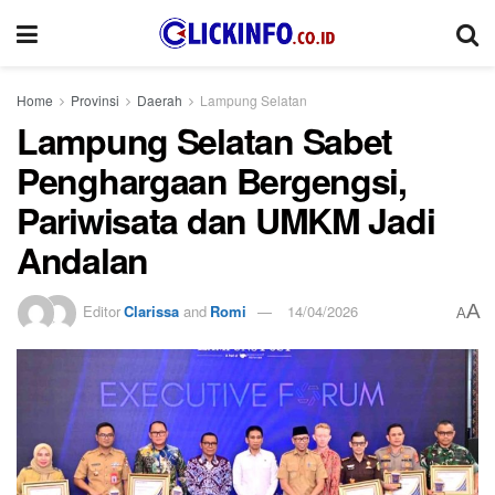
Home
Provinsi
Daerah
Lampung Selatan
Lampung Selatan Sabet
Penghargaan Bergengsi,
Pariwisata dan UMKM Jadi
Andalan
A
Editor
Clarissa
and
Romi
14/04/2026
A