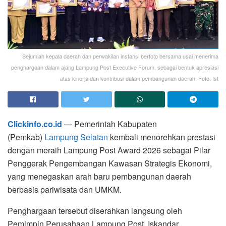
Sejumlah kepala daerah dan perwakilan instansi berfoto bersama usai menerima
penghargaan dalam ajang Lampung Post Executive Forum, sebagai bentuk apresiasi
atas kinerja dan kontribusi dalam pembangunan daerah. Foto: Ist
Clickinfo.co.id
— Pemerintah Kabupaten
(Pemkab)
Lampung Selatan
kembali menorehkan prestasi
dengan meraih Lampung Post Award 2026 sebagai Pilar
Penggerak Pengembangan Kawasan Strategis Ekonomi,
yang menegaskan arah baru pembangunan daerah
berbasis pariwisata dan UMKM.
Penghargaan tersebut diserahkan langsung oleh
Pemimpin Perusahaan Lampung Post, Iskandar