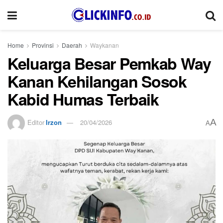
Home
Provinsi
Daerah
Waykanan
Keluarga Besar Pemkab Way
Kanan Kehilangan Sosok
Kabid Humas Terbaik
A
Editor
Irzon
20/04/2026
A