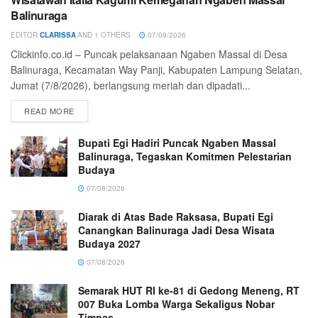
Balinuraga
EDITOR
CLARISSA
AND
1 OTHERS
07/08/2026
Clickinfo.co.id – Puncak pelaksanaan Ngaben Massal di Desa
Balinuraga, Kecamatan Way Panji, Kabupaten Lampung Selatan,
Jumat (7/8/2026), berlangsung meriah dan dipadati...
READ MORE
Bupati Egi Hadiri Puncak Ngaben Massal
Balinuraga, Tegaskan Komitmen Pelestarian
Budaya
07/08/2026
Diarak di Atas Bade Raksasa, Bupati Egi
Canangkan Balinuraga Jadi Desa Wisata
Budaya 2027
07/08/2026
Semarak HUT RI ke-81 di Gedong Meneng, RT
007 Buka Lomba Warga Sekaligus Nobar
Timnas