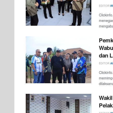
EDITOR
I
Clickinf
menegask
mengabai
Pemka
Wabup
dan 
EDITOR
A
Clickinf
memimpi
dilaksan
Wakil
Pela
EDITOR