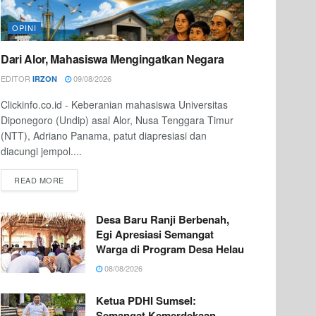
OPINI
Dari Alor, Mahasiswa Mengingatkan Negara
EDITOR
09/08/2026
IRZON
Clickinfo.co.id - Keberanian mahasiswa Universitas
Diponegoro (Undip) asal Alor, Nusa Tenggara Timur
(NTT), Adriano Panama, patut diapresiasi dan
diacungi jempol....
READ MORE
Desa Baru Ranji Berbenah,
Egi Apresiasi Semangat
Warga di Program Desa Helau
08/08/2026
Ketua PDHI Sumsel:
Semangat Kemerdekaan