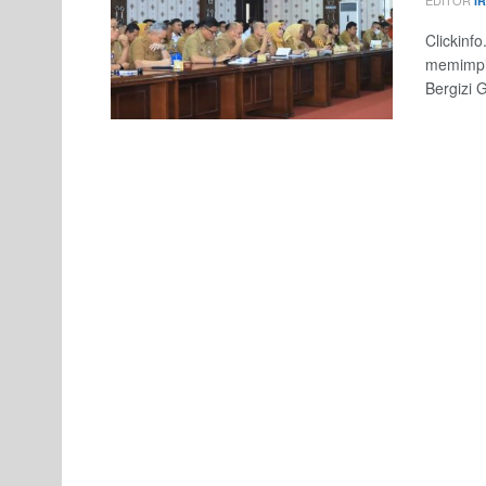
I
Clickinf
memimpi
Bergizi G