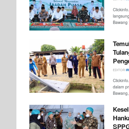
Clickinf
langsung
Bawang y
Temuk
Tulan
Peng
EDITOR
I
Clickinf
dalam pr
Bawang,
Kesel
Hanka
SPPG