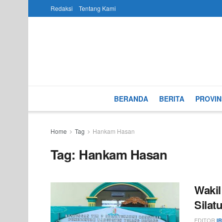
Redaksi
Tentang Kami
BERANDA
BERITA
PROVIN
Home
Tag
Hankam Hasan
Tag:
Hankam Hasan
Wakil
Silat
EDITOR
I