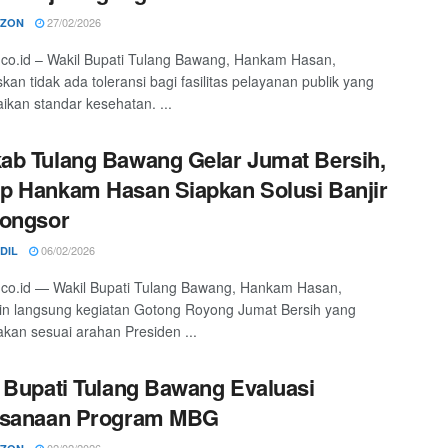
27/02/2026
RZON
o.co.id – Wakil Bupati Tulang Bawang, Hankam Hasan,
an tidak ada toleransi bagi fasilitas pelayanan publik yang
kan standar kesehatan. ...
b Tulang Bawang Gelar Jumat Bersih,
 Hankam Hasan Siapkan Solusi Banjir
Longsor
06/02/2026
IDIL
o.co.id — Wakil Bupati Tulang Bawang, Hankam Hasan,
n langsung kegiatan Gotong Royong Jumat Bersih yang
akan sesuai arahan Presiden ...
 Bupati Tulang Bawang Evaluasi
ksanaan Program MBG
02/02/2026