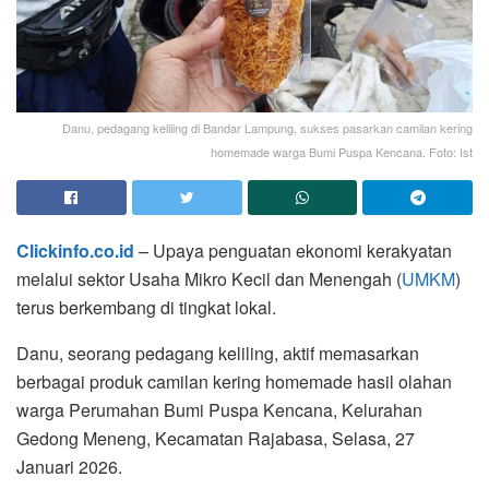
Danu, pedagang keliling di Bandar Lampung, sukses pasarkan camilan kering
homemade warga Bumi Puspa Kencana. Foto: Ist
Clickinfo.co.id
– Upaya penguatan ekonomi kerakyatan
melalui sektor Usaha Mikro Kecil dan Menengah (
UMKM
)
terus berkembang di tingkat lokal.
Danu, seorang pedagang keliling, aktif memasarkan
berbagai produk camilan kering homemade hasil olahan
warga Perumahan Bumi Puspa Kencana, Kelurahan
Gedong Meneng, Kecamatan Rajabasa, Selasa, 27
Januari 2026.