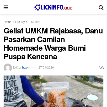
Home
Life Style
Kuliner
Geliat UMKM Rajabasa, Danu
Pasarkan Camilan
Homemade Warga Bumi
Puspa Kencana
A
Editor
Irzon
27/01/2026
A