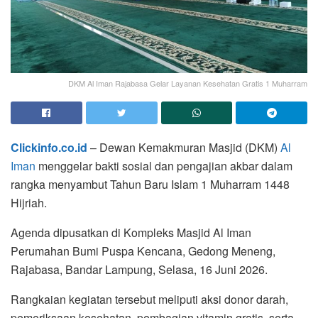
DKM Al Iman Rajabasa Gelar Layanan Kesehatan Gratis 1 Muharram
Clickinfo.co.id
– Dewan Kemakmuran Masjid (DKM)
Al
Iman
menggelar bakti sosial dan pengajian akbar dalam
rangka menyambut Tahun Baru Islam 1 Muharram 1448
Hijriah.
Agenda dipusatkan di Kompleks Masjid Al Iman
Perumahan Bumi Puspa Kencana, Gedong Meneng,
Rajabasa, Bandar Lampung, Selasa, 16 Juni 2026.
Rangkaian kegiatan tersebut meliputi aksi donor darah,
pemeriksaan kesehatan, pembagian vitamin gratis, serta