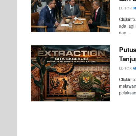
EDITOR
I
Clickinf
ada lagi
dan ...
Putu
Tanju
EDITOR
A
Clickinf
melawan
pelaksan