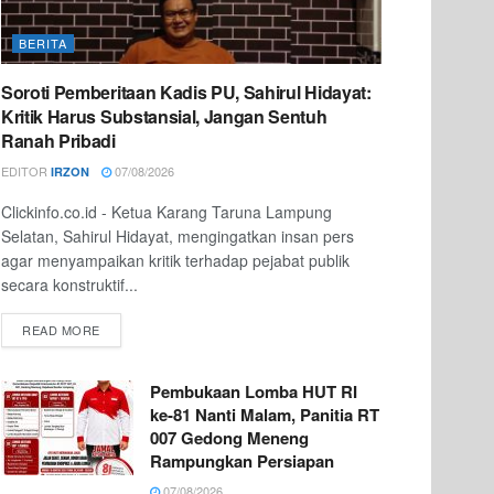
BERITA
Soroti Pemberitaan Kadis PU, Sahirul Hidayat:
Kritik Harus Substansial, Jangan Sentuh
Ranah Pribadi
EDITOR
07/08/2026
IRZON
Clickinfo.co.id - Ketua Karang Taruna Lampung
Selatan, Sahirul Hidayat, mengingatkan insan pers
agar menyampaikan kritik terhadap pejabat publik
secara konstruktif...
READ MORE
Pembukaan Lomba HUT RI
ke-81 Nanti Malam, Panitia RT
007 Gedong Meneng
Rampungkan Persiapan
07/08/2026