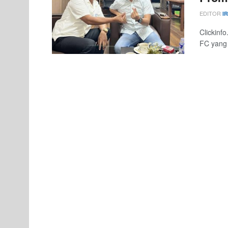
EDITOR
I
Clickinf
FC yang 