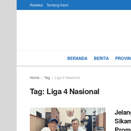
Redaksi
Tentang Kami
BERANDA
BERITA
PROVIN
Home
Tag
Liga 4 Nasional
Tag:
Liga 4 Nasional
Jelan
Sikam
Prom