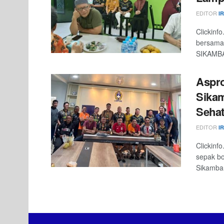
EDITOR
I
Clickinf
bersama 
SIKAMBA
Aspr
Sikam
Seha
EDITOR
I
Clickinf
sepak bo
Sikambar