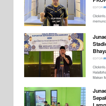
EDITOR
I
Clickinfo
memuncak
Junae
Stad
Bhay
EDITOR
I
Clickinf
Halalbih
Makan Mi
Juna
Sepak
Lamp