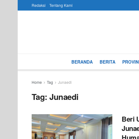
Redaksi
Tentang Kami
BERANDA
BERITA
PROVIN
Home
Tag
Junaedi
Tag:
Junaedi
Beri 
Junae
Huma