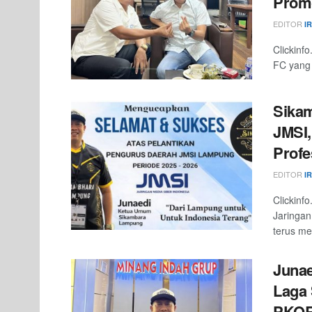
Prom
EDITOR
I
Clickinf
FC yang 
Sikam
JMSI,
Profe
EDITOR
I
Clickinf
Jaringan
terus men
Junae
Laga 
PKO