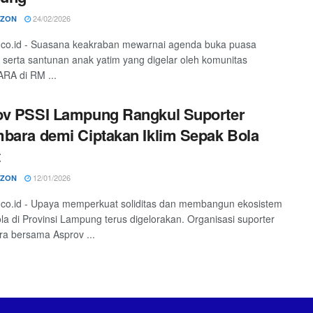
24/02/2026
RZON
o.co.id - Suasana keakraban mewarnai agenda buka puasa
serta santunan anak yatim yang digelar oleh komunitas
RA di RM ...
ov PSSI Lampung Rangkul Suporter
bara demi Ciptakan Iklim Sepak Bola
t
12/01/2026
RZON
o.co.id - Upaya memperkuat soliditas dan membangun ekosistem
la di Provinsi Lampung terus digelorakan. Organisasi suporter
a bersama Asprov ...