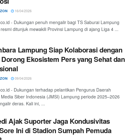
osi
16/04/2026
RZON
o.co.id - Dukungan penuh mengalir bagi TS Saburai Lampung
resmi ditunjuk mewakili Provinsi Lampung di ajang Liga 4 ...
bara Lampung Siap Kolaborasi dengan
 Dorong Ekosistem Pers yang Sehat dan
sional
09/04/2026
RZON
o.co.id - Dukungan terhadap pelantikan Pengurus Daerah
 Media Siber Indonesia (JMSI) Lampung periode 2025–2026
galir deras. Kali ini, ...
di Ajak Suporter Jaga Kondusivitas
Sore Ini di Stadion Sumpah Pemuda
R