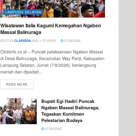
LAMPUNG SELATAN
Wisatawan Italia Kagumi Kemegahan Ngaben
Massal Balinuraga
EDITOR
AND
1 OTHERS
07/08/2026
CLARISSA
Clickinfo.co.id – Puncak pelaksanaan Ngaben Massal
di Desa Balinuraga, Kecamatan Way Panji, Kabupaten
Lampung Selatan, Jumat (7/8/2026), berlangsung
meriah dan dipadati...
READ MORE
Bupati Egi Hadiri Puncak
Ngaben Massal Balinuraga,
Tegaskan Komitmen
Pelestarian Budaya
07/08/2026