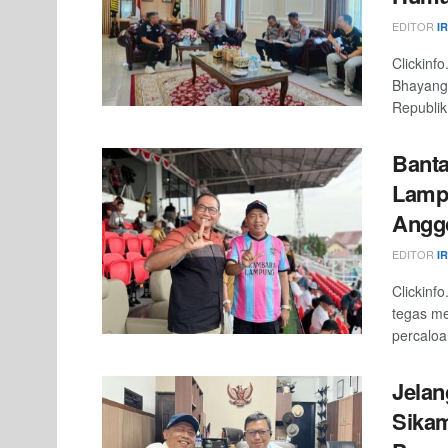
EDITOR
I
Clickinf
Bhayangk
Republik
Banta
Lamp
Angg
EDITOR
I
Clickin
tegas me
percaloan
Jelan
Sikam