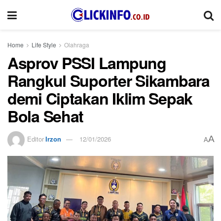
Home
Life Style
Olahraga
Asprov PSSI Lampung
Rangkul Suporter Sikambara
demi Ciptakan Iklim Sepak
Bola Sehat
A
Editor
Irzon
12/01/2026
A