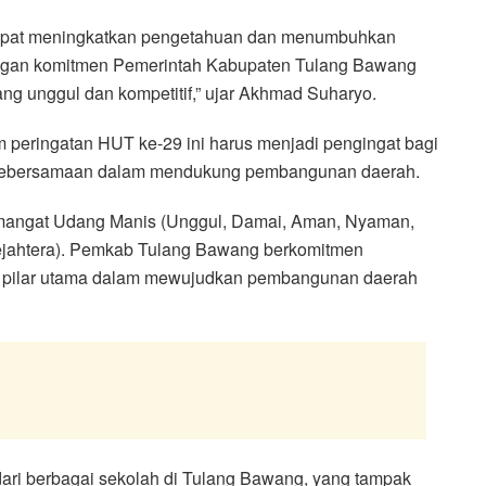
a dapat meningkatkan pengetahuan dan menumbuhkan
 dengan komitmen Pemerintah Kabupaten Tulang Bawang
g unggul dan kompetitif,” ujar Akhmad Suharyo.
peringatan HUT ke-29 ini harus menjadi pengingat bagi
 kebersamaan dalam mendukung pembangunan daerah.
emangat Udang Manis (Unggul, Damai, Aman, Nyaman,
 Sejahtera). Pemkab Tulang Bawang berkomitmen
i pilar utama dalam mewujudkan pembangunan daerah
r dari berbagai sekolah di Tulang Bawang, yang tampak