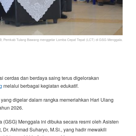
9, Pemkab Tulang Bawang menggelar Lomba Cepat Tepat (LCT) di GSG Menggala.
cerdas dan berdaya saing terus digelorakan
g
melalui berbagai kegiatan edukatif.
 yang digelar dalam rangka memeriahkan Hari Ulang
ahun 2026.
 (GSG) Menggala ini dibuka secara resmi oleh Asisten
 Dr. Akhmad Suharyo, M.Si., yang hadir mewakili