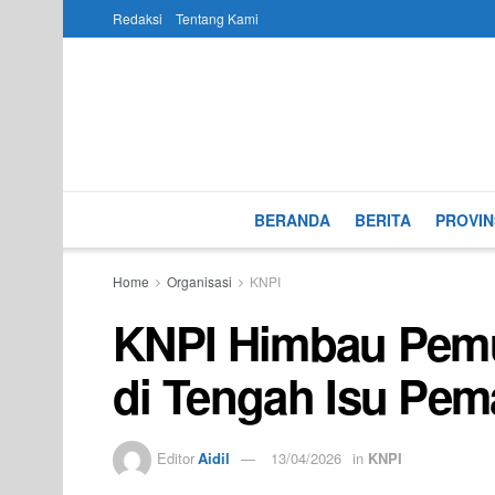
Redaksi
Tentang Kami
BERANDA
BERITA
PROVIN
Home
Organisasi
KNPI
KNPI Himbau Pemu
di Tengah Isu Pem
Editor
Aidil
13/04/2026
in
KNPI